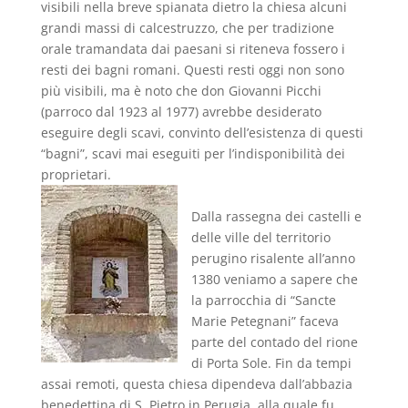
visibili nella breve spianata dietro la chiesa alcuni
grandi massi di calcestruzzo, che per tradizione
orale tramandata dai paesani si riteneva fossero i
resti dei bagni romani. Questi resti oggi non sono
più visibili, ma è noto che don Giovanni Picchi
(parroco dal 1923 al 1977) avrebbe desiderato
eseguire degli scavi, convinto dell’esistenza di questi
“bagni”, scavi mai eseguiti per l’indisponibilità dei
proprietari.
Dalla rassegna dei castelli e
delle ville del territorio
perugino risalente all’anno
1380 veniamo a sapere che
la parrocchia di “Sancte
Marie Petegnani” faceva
parte del contado del rione
di Porta Sole. Fin da tempi
assai remoti, questa chiesa dipendeva dall’abbazia
benedettina di S. Pietro in Perugia, alla quale fu