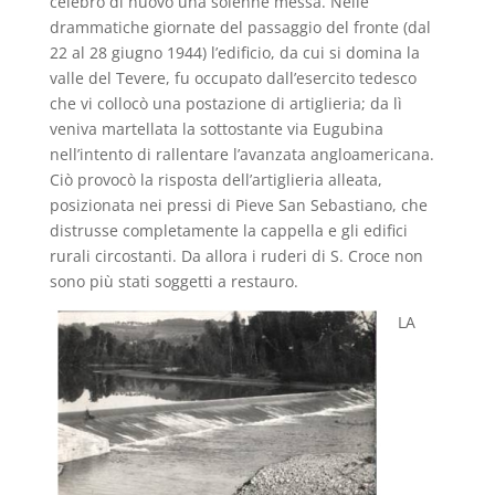
celebrò di nuovo una solenne messa. Nelle
drammatiche giornate del passaggio del fronte (dal
22 al 28 giugno 1944) l’edificio, da cui si domina la
valle del Tevere, fu occupato dall’esercito tedesco
che vi collocò una postazione di artiglieria; da lì
veniva martellata la sottostante via Eugubina
nell’intento di rallentare l’avanzata angloamericana.
Ciò provocò la risposta dell’artiglieria alleata,
posizionata nei pressi di Pieve San Sebastiano, che
distrusse completamente la cappella e gli edifici
rurali circostanti. Da allora i ruderi di S. Croce non
sono più stati soggetti a restauro.
LA