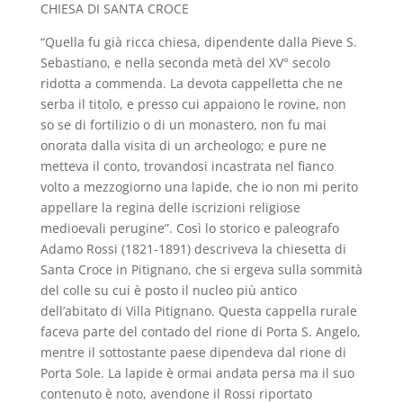
CHIESA DI SANTA CROCE
“Quella fu già ricca chiesa, dipendente dalla Pieve S.
Sebastiano, e nella seconda metà del XV° secolo
ridotta a commenda. La devota cappelletta che ne
serba il titolo, e presso cui appaiono le rovine, non
so se di fortilizio o di un monastero, non fu mai
onorata dalla visita di un archeologo; e pure ne
metteva il conto, trovandosi incastrata nel fianco
volto a mezzogiorno una lapide, che io non mi perito
appellare la regina delle iscrizioni religiose
medioevali perugine”. Così lo storico e paleografo
Adamo Rossi (1821-1891) descriveva la chiesetta di
Santa Croce in Pitignano, che si ergeva sulla sommità
del colle su cui è posto il nucleo più antico
dell’abitato di Villa Pitignano. Questa cappella rurale
faceva parte del contado del rione di Porta S. Angelo,
mentre il sottostante paese dipendeva dal rione di
Porta Sole. La lapide è ormai andata persa ma il suo
contenuto è noto, avendone il Rossi riportato