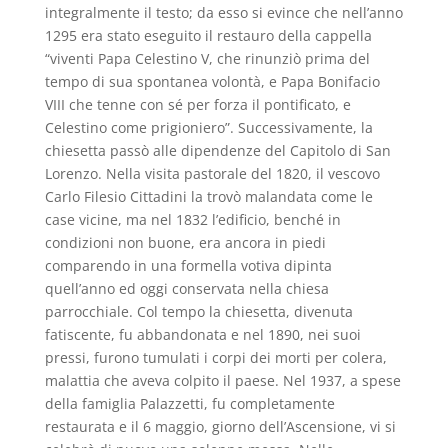
integralmente il testo; da esso si evince che nell’anno
1295 era stato eseguito il restauro della cappella
“viventi Papa Celestino V, che rinunziò prima del
tempo di sua spontanea volontà, e Papa Bonifacio
VIII che tenne con sé per forza il pontificato, e
Celestino come prigioniero”. Successivamente, la
chiesetta passò alle dipendenze del Capitolo di San
Lorenzo. Nella visita pastorale del 1820, il vescovo
Carlo Filesio Cittadini la trovò malandata come le
case vicine, ma nel 1832 l’edificio, benché in
condizioni non buone, era ancora in piedi
comparendo in una formella votiva dipinta
quell’anno ed oggi conservata nella chiesa
parrocchiale. Col tempo la chiesetta, divenuta
fatiscente, fu abbandonata e nel 1890, nei suoi
pressi, furono tumulati i corpi dei morti per colera,
malattia che aveva colpito il paese. Nel 1937, a spese
della famiglia Palazzetti, fu completamente
restaurata e il 6 maggio, giorno dell’Ascensione, vi si