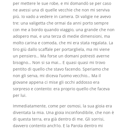
per mettere le sue robe, e mi domandò se per caso
ne avessi una di quelle vecchie che non mi serviva
più. Io vado a vedere in camera. Di valigie ne avevo
tre: una valigetta che ormai da anni porto sempre
con me a bordo quando viaggio, una grande che non
adopero mai, e una terza di medie dimensioni, ma
molto carina e comoda, che mi era stata regalata. La
tiro giù dallo scaffale per portargliela, ma mi viene
un pensiero… Ma forse un domani potresti averne
bisogno… Non si sa mai… E quasi quasi mi trovo
pentito di quello che stavo facendo. Speriamo che
non gli serva, mi diceva l’uomo vecchio… Ma il
giovane appena ci mise gli occhi addosso era
sorpreso e contento: era proprio quello che faceva
per lui.
Immediatamente, come per osmosi, la sua gioia era
diventata la mia. Una gioia inconfondibile, che non è
di questa terra, era già dentro di me. Gli sorrisi,
davvero contento anch’io. E la Parola dentro mi