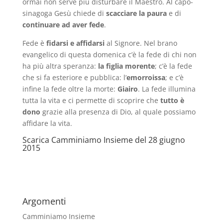
ormai non serve più disturbare il Maestro. Al capo-
sinagoga Gesù chiede di
scacciare la paura
e di
continuare ad aver fede
.
Fede è
fidarsi e affidarsi
al Signore. Nel brano
evangelico di questa domenica c’è la fede di chi non
ha più altra speranza:
la figlia morente
; c’è la fede
che si fa esteriore e pubblica: l’
emorroissa
; e c’è
infine la fede oltre la morte:
Giairo
. La fede illumina
tutta la vita e ci permette di scoprire che
tutto è
dono
grazie alla presenza di Dio, al quale possiamo
affidare la vita.
Scarica
Camminiamo Insieme del 28 giugno
2015
Argomenti
Camminiamo Insieme