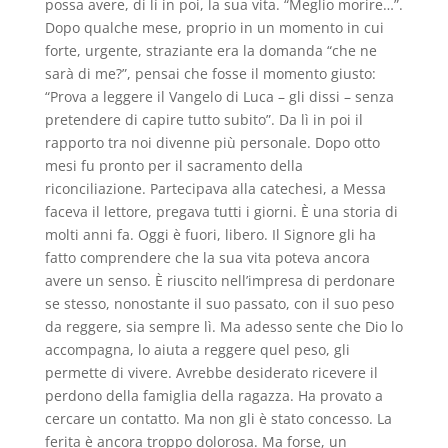
possa avere, di lì in poi, la sua vita. “Meglio morire…”.
Dopo qualche mese, proprio in un momento in cui
forte, urgente, straziante era la domanda “che ne
sarà di me?”, pensai che fosse il momento giusto:
“Prova a leggere il Vangelo di Luca – gli dissi – senza
pretendere di capire tutto subito”. Da lì in poi il
rapporto tra noi divenne più personale. Dopo otto
mesi fu pronto per il sacramento della
riconciliazione. Partecipava alla catechesi, a Messa
faceva il lettore, pregava tutti i giorni. È una storia di
molti anni fa. Oggi è fuori, libero. Il Signore gli ha
fatto comprendere che la sua vita poteva ancora
avere un senso. È riuscito nell’impresa di perdonare
se stesso, nonostante il suo passato, con il suo peso
da reggere, sia sempre lì. Ma adesso sente che Dio lo
accompagna, lo aiuta a reggere quel peso, gli
permette di vivere. Avrebbe desiderato ricevere il
perdono della famiglia della ragazza. Ha provato a
cercare un contatto. Ma non gli è stato concesso. La
ferita è ancora troppo dolorosa. Ma forse, un