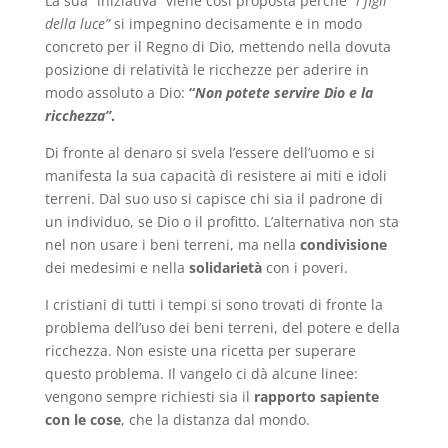
La sua “iniziativa” viene così proposta perché
“i figli
della luce”
si impegnino decisamente e in modo
concreto per il Regno di Dio, mettendo nella dovuta
posizione di relatività le ricchezze per aderire in
modo assoluto a Dio:
“
Non potete servire Dio e la
ricchezza”
.
Di fronte al denaro si svela l’essere dell’uomo e si
manifesta la sua capacità di resistere ai miti e idoli
terreni. Dal suo uso si capisce chi sia il padrone di
un individuo, se Dio o il profitto. L’alternativa non sta
nel non usare i beni terreni, ma nella
condivisione
dei medesimi e nella
solidarietà
con i poveri.
I cristiani di tutti i tempi si sono trovati di fronte la
problema dell’uso dei beni terreni, del potere e della
ricchezza. Non esiste una ricetta per superare
questo problema. Il vangelo ci dà alcune linee:
vengono sempre richiesti sia il
rapporto sapiente
con le cose
, che la distanza dal mondo.