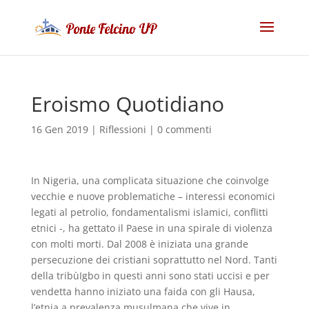
Eroismo Quotidiano
16 Gen 2019
|
Riflessioni
|
0 commenti
In Nigeria, una complicata situazione che coinvolge
vecchie e nuove problematiche – interessi economici
legati al petrolio, fondamentalismi islamici, conflitti
etnici -, ha gettato il Paese in una spirale di violenza
con molti morti. Dal 2008 è iniziata una grande
persecuzione dei cristiani soprattutto nel Nord. Tanti
della tribùIgbo in questi anni sono stati uccisi e per
vendetta hanno iniziato una faida con gli Hausa,
l’etnia a prevalenza musulmana che vive in