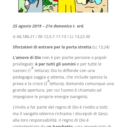
25 agosto 2019 – 21a domenica t. ord.
Is 66,18b-21 / Eb 12,5-7.11-13 / Lc 13,22-30
Sforzatevi di entrare per la porta stretta
(Lc 13,24)
L’amore di Dio
non è per poche persone o popoli
privilegiati:
è per tutti gli uomini
e per tutte le
a
nazioni (1
lettura); Dio lo diffonde con una
pedagogia saggia e attenta, che include spesso la
a
prova e la croce (2
lettura); domanda comunque una
grande apertura, per cui l’uomo è chiamato ad
impegnare le proprie energie (vangelo).
L’invito a far parte del regno di Dio è rivolto a tutti,
ma il vangelo odierno richiama i discepoli di Gesù
alla loro responsabilità: il regno di Dio è
simboleggiato da
un banchetto
: una opportunità di