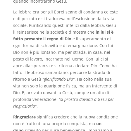
quando incontrarono Gesù.
La lebbra era per gli Ebrei segno di condanna celeste
e di peccato e si traduceva nell’esclusione dalla vita
sociale. Purificando questi infelici dalla lebbra, Gesù
li reinserisce nella società e dimostra che
in lui si è
fatto presente il regno di Dio
e il superamento di
ogni forma di schiavitù e di emarginazione. Con lui
Dio non è più lontano, ma per strada, in casa, nel
posto di lavoro, incarnato nell’uomo. Con lui ci si
apre alla speranza e si ritorna a lodare Dio. Come ha
fatto il lebbroso samaritano: percorre la strada di
ritorno a Gesù
“glorificando Dio”
. Ha colto nella sua
vita non solo la guarigione fisica, ma un intervento di
Dio. E, arrivato davanti a Gesù, compie un atto di
profonda venerazione:
“si prostrò davanti a Gesù per
ringraziarlo”
.
Ringraziare
significa credere che la nuova condizione
non è frutto di una propria conquista, ma
un
dono
ricevuto per pura benevolenza. Impariamo a