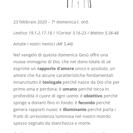
23 febbraio 2020 – 7ª domenica t. ord.
Levitico 19,1-2.17-18 / 1Corinzi 3,16-23 / Matteo 5,38-48
Amate i vostri nemici
(Mt 5,44)
Nel vangelo di questa domenica Gesù offre una
nuova immagine di Dio, che nel dono totale di sé
esprime un
rapporto d’amore
unico e assoluto, un
amore che ha alcune caratteristiche fondamentali.
Innanzitutto è
teologale
perché nasce da Dio che per
primo ama e perdona; è
umano
perché tocca in
profondità il cuore di ogni uomo; è
obiettivo
perché
spinge a donarti fino in fondo; è
fecondo
perché
genera rapporti nuovi; è
illuminante
perché porta i
frutti di un’esistenza luminosa nel nostro mondo
spesso segnato da stanchezza e morte.