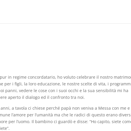
, pur in regime concordatario, ho voluto celebrare il nostro matrimo
e per i figli, la loro educazione, le nostre scelte di vita, i programm
oi panni, vedere le cose con i suoi occhi e la sua sensibilità mi ha
ere aperto il dialogo ed il confronto tra noi.
 5 anni, a tavola ci chiese perché papà non veniva a Messa con me e 
mune l’amore per l’umanità ma che le radici di questo erano divers
re per l’uomo. Il bambino ci guardò e disse: “Ho capito, siete come
iete”.