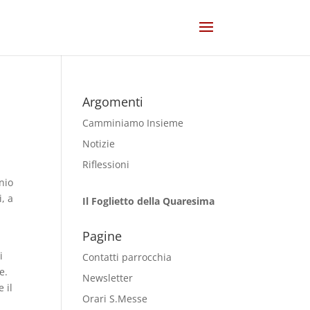
Argomenti
Camminiamo Insieme
Notizie
Riflessioni
nio
i, a
Il Foglietto della Quaresima
Pagine
i
Contatti parrocchia
e.
Newsletter
 il
Orari S.Messe