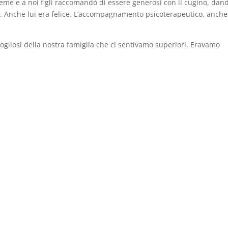
eme e a noi figli raccomandò di essere generosi con il cugino, dand
ni. Anche lui era felice. L’accompagnamento psicoterapeutico, anch
ogliosi della nostra famiglia che ci sentivamo superiori. Eravamo