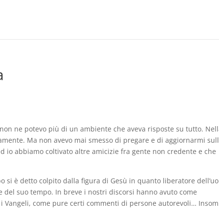
a
non ne potevo più di un ambiente che aveva risposte su tutto. Nel
rsamente. Ma non avevo mai smesso di pregare e di aggiornarmi sul
 ed io abbiamo coltivato altre amicizie fra gente non credente e che
i è detto colpito dalla figura di Gesù in quanto liberatore dell’
ive del suo tempo. In breve i nostri discorsi hanno avuto come
 i Vangeli, come pure certi commenti di persone autorevoli… Inso