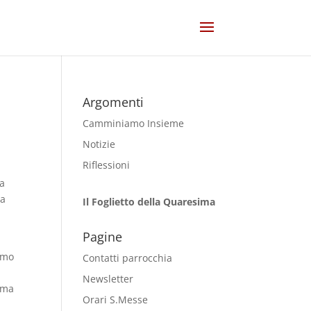
Argomenti
Camminiamo Insieme
Notizie
Riflessioni
la
la
Il Foglietto della Quaresima
Pagine
uomo
Contatti parrocchia
Newsletter
mma
Orari S.Messe