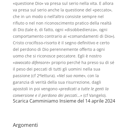
«questione Dio» va presa sul serio nella vita. E allora
va presa sul serio anche la questione del «peccato»,
che in un modo o nell’altro consiste sempre nel
rifiuto o nel non riconoscimento pratico della realtà
di Dio (tale è, di fatto, ogni «disobbedienza», ogni
comportamento contrario ai «comandamenti di Dio»).
Cristo crocifisso-risorto è il segno definitivo e certo
del perdono di Dio perennemente offerto a ogni
uomo che si riconosce peccatore. Egli è nostro
«avvocato difensore»
proprio perché ha preso su di sé
il peso dei peccati di tutti gli uomini nella sua
passione (cf 2ªlettura).
«Nel suo nome»,
con la
garanzia di verità della sua risurrezione, dagli
apostoli in poi vengono
«predicati a tutte le genti la
conversione e il perdono dei peccati…»
(cf Vangelo).
Scarica Camminiamo Insieme del 14 aprile 2024
Argomenti