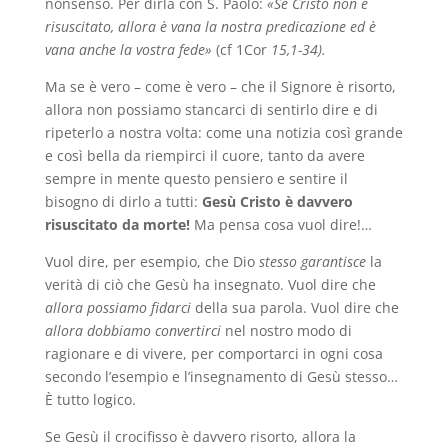
nonsenso. Per dirla con S. Paolo:
«Se Cristo non è
risuscitato, allora è vana la nostra predicazione ed è
vana anche la vostra fede»
(cf 1Cor
15,1-34).
Ma se è vero – come è vero – che il Signore è risorto,
allora non possiamo stancarci di sentirlo dire e di
ripeterlo a nostra volta: come una notizia così grande
e così bella da riempirci il cuore, tanto da avere
sempre in mente questo pensiero e sentire il
bisogno di dirlo a tutti:
Gesù Cristo è davvero
risuscitato da morte!
Ma pensa cosa vuol dire!…
Vuol dire, per esempio, che Dio
stesso garantisce
la
verità di ciò che Gesù ha insegnato. Vuol dire che
allora possiamo fidarci
della sua parola. Vuol dire che
allora dobbiamo convertirci
nel nostro modo di
ragionare e di vivere, per comportarci in ogni cosa
secondo l’esempio e l’insegnamento di Gesù stesso…
È tutto logico.
Se Gesù il crocifisso è davvero risorto, allora la